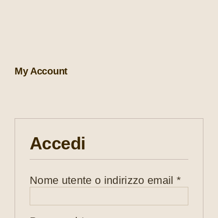
Negozio
My Account
Experiences
Accedi
Il tuo account
Richies
Nome utente o indirizzo email
*