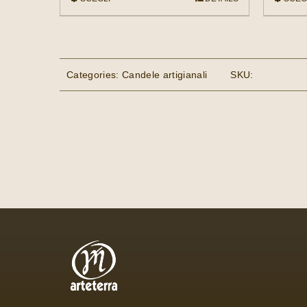
QUESTO
15,00 €
PRODOTTO
A
HA
30,00 €
PIÙ
VARIANTI.
Categories:
Candele artigianali
SKU:
LE
OPZIONI
POSSONO
ESSERE
SCELTE
NELLA
PAGINA
DEL
PRODOTTO