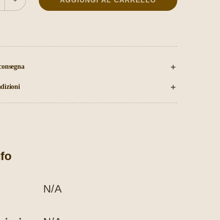
olden
hai
uantità
 consegna
dizioni
nfo
N/A