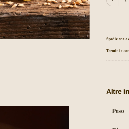
G
T
q
Spedizione e
Termini e con
Altre i
Peso