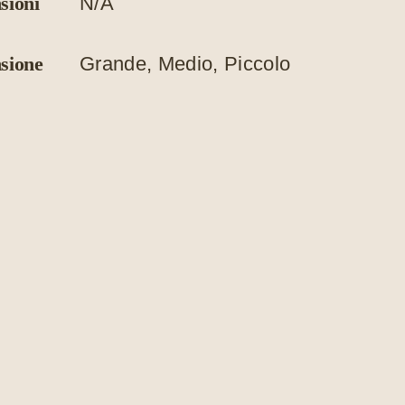
sioni
N/A
sione
Grande, Medio, Piccolo