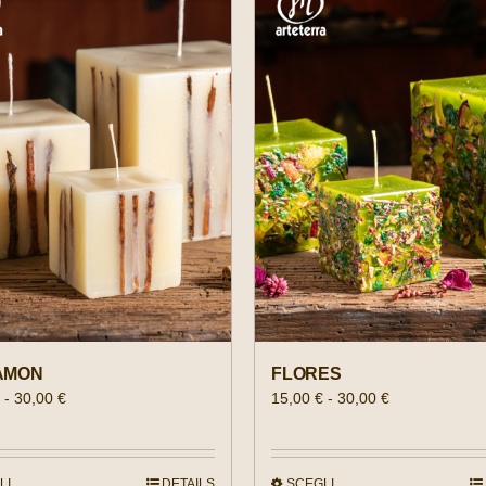
AMON
FLORES
FASCIA
FASCIA
€
-
30,00
€
15,00
€
-
30,00
€
DI
DI
PREZZO:
PREZZO:
DA
DA
LI
DETAILS
SCEGLI