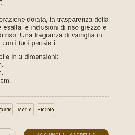
ezzo:
€
orazione dorata, la trasparenza della
,00 €
 esalta le inclusioni di riso grezzo e
i riso. Una fragranza di vaniglia in
,00 €
con i tuoi pensieri.
ile in 3 dimensioni:
m.
m.
 cm.
rande
Medio
Piccolo
e
AGGIUNGI AL CARRELLO