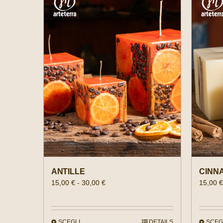
ANTILLE
CINN
FASCIA
15,00
€
-
30,00
€
15,00
DI
PREZZO:
DA
SCEGLI
DETAILS
SCEG