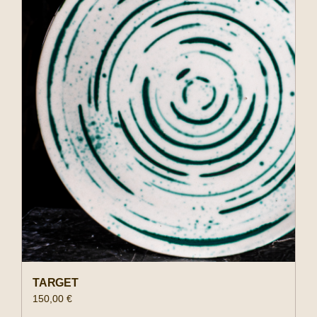
Negozio
Experiences
Il tuo account
TARGET
150,00
€