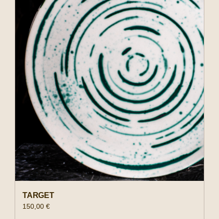
Negozio
Experiences
Il tuo account
TARGET
150,00
€